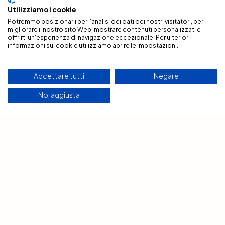
Utilizziamo i cookie
Potremmo posizionarli per l'analisi dei dati dei nostri visitatori, per
migliorare il nostro sito Web, mostrare contenuti personalizzati e
offrirti un'esperienza di navigazione eccezionale. Per ulteriori
informazioni sui cookie utilizziamo aprire le impostazioni.
Accettare tutti
Negare
No, aggiusta
Il centro del lavoro resta
sempre la persona.