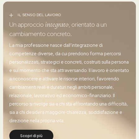
IL SENSO DEL LAVORO
integrato
Un approccio
, orientato a un
cambiamento concreto.
La mia professione nasce dall’integrazione di
competenze diverse, da cui prendono forma percorsi
personalizzati, strategici e concreti, costruiti sulla persona
e sul momento che sta attraversando. Il lavoro è orientato
a riconoscere e attivare le risorse interiori, favorendo
cambiamenti reali e duraturi negli ambiti personale,
relazionale, lavorativo ed economico-finanziario. Il
percorso si rivolge sia a chi sta affrontando una difficoltà,
sia a chi desidera maggiore chiarezza, soddisfazione e
direzione nella propria vita.
Scopri di più