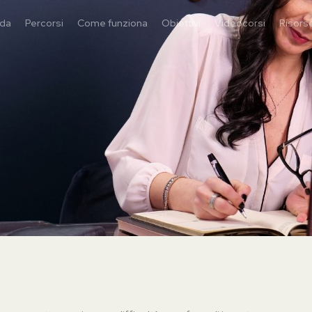
ida
Percorsi
Come funziona
Obiettivi
Videocorsi
Risorse