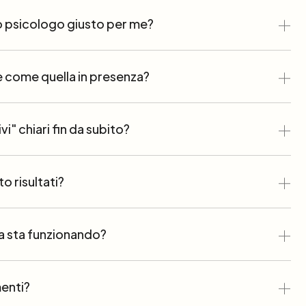
o psicologo giusto per me?
ce come quella in presenza?
i" chiari fin da subito?
o risultati?
a sta funzionando?
menti?