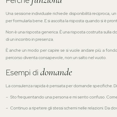
Perchè
Una sessione individuale richiede disponibilità reciproca, un
per formularla bene. E si ascolta la risposta quando si è pronti
Non è una risposta generica. È una risposta costruita sulla 
di un incontro in presenza.
È anche un modo per capire se si vuole andare più a fondo. 
percorso diventa consapevole, non un salto nel vuoto.
domande
Esempi di
La consulenza rapida è pensata per domande specifiche. Di s
–
Sto frequentando una persona e mi sento confuso. Come 
–
Continuo a ripetere gli stessi schemi nelle relazioni. Da do