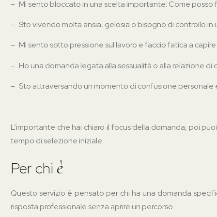
–
Mi sento bloccato in una scelta importante. Come posso 
–
Sto vivendo molta ansia, gelosia o bisogno di controllo in
–
Mi sento sotto pressione sul lavoro e faccio fatica a capi
–
Ho una domanda legata alla sessualità o alla relazione di
–
Sto attraversando un momento di confusione personale e vo
L’importante che hai chiaro il focus della domanda, poi pu
tempo di selezione iniziale.
è
Per chi
Questo servizio è pensato per chi ha una domanda specifica
risposta professionale senza aprire un percorso.