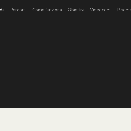
ida
Percorsi
Come funziona
Obiettivi
Videocorsi
Risorse