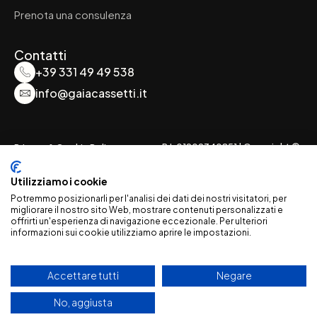
Prenota una consulenza
Contatti
+39 331 49 49 538
info@gaiacassetti.it
P.I: 01909340851 | Copyright ©
Privacy & Cookie Policy
2026
Utilizziamo i cookie
Potremmo posizionarli per l'analisi dei dati dei nostri visitatori, per
migliorare il nostro sito Web, mostrare contenuti personalizzati e
offrirti un'esperienza di navigazione eccezionale. Per ulteriori
informazioni sui cookie utilizziamo aprire le impostazioni.
Accettare tutti
Negare
No, aggiusta